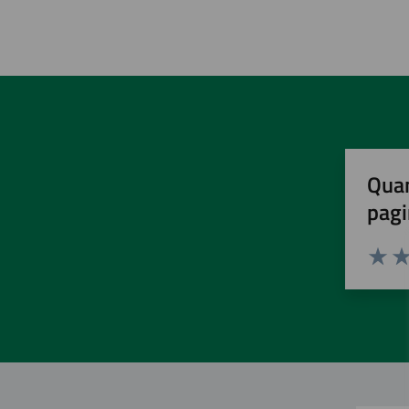
Quan
pagi
Valuta 
Val