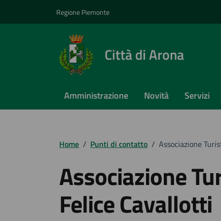
Vai ai contenuti
Vai al footer
Regione Piemonte
Città di Arona
Amministrazione
Novità
Servizi
Home
/
Punti di contatto
/
Associazione Turist
Associazione Tur
Felice Cavallotti