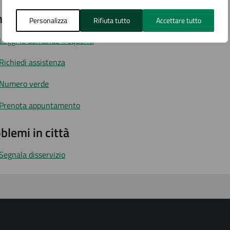
tatta il comune
Personalizza
Rifiuta tutto
Accettare tutto
Leggi le domande frequenti
Richiedi assistenza
Numero verde
Prenota appuntamento
blemi in città
Segnala disservizio