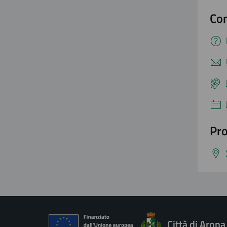
Con
Pro
Città di Arona