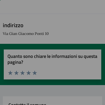
indirizzo
Via Gian Giacomo Ponti 10
Quanto sono chiare le informazioni su questa
pagina?
Valuta 1 stelle su 5
Valuta 2 stelle su 5
Valuta 3 stelle su 5
Valuta 4 stelle su 5
Valuta 5 stelle su 5
Contatta il comune