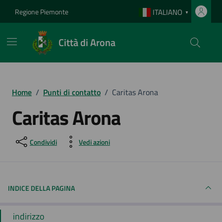
Vai ai contenuti
Vai al footer
Regione Piemonte
ITALIANO
▼
Città di Arona
Home
/
Punti di contatto
/
Caritas Arona
Caritas Arona
Condividi
Vedi azioni
INDICE DELLA PAGINA
indirizzo