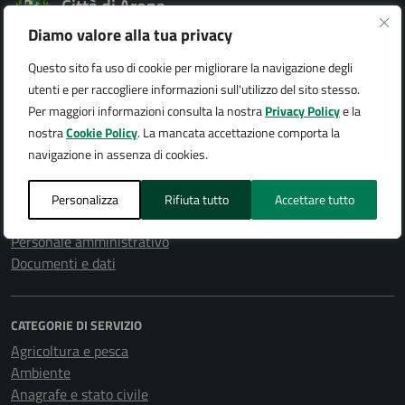
Città di Arona
Diamo valore alla tua privacy
Questo sito fa uso di cookie per migliorare la navigazione degli
utenti e per raccogliere informazioni sull'utilizzo del sito stesso.
AMMINISTRAZIONE
Per maggiori informazioni consulta la nostra
Privacy Policy
e la
Organi di governo
nostra
Cookie Policy
. La mancata accettazione comporta la
Aree amministrative
navigazione in assenza di cookies.
Uffici
Enti e fondazioni
Personalizza
Rifiuta tutto
Accettare tutto
Politici
Personale amministrativo
Documenti e dati
CATEGORIE DI SERVIZIO
Agricoltura e pesca
Ambiente
Anagrafe e stato civile