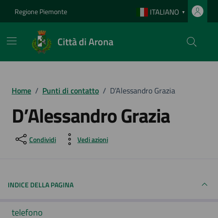
Vai ai contenuti
Vai al footer
Regione Piemonte
ITALIANO
▼
Città di Arona
Home
/
Punti di contatto
/
D’Alessandro Grazia
D’Alessandro Grazia
Condividi
Vedi azioni
INDICE DELLA PAGINA
telefono