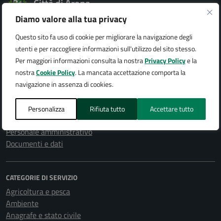
Città di Arona
Diamo valore alla tua privacy
Questo sito fa uso di cookie per migliorare la navigazione degli
utenti e per raccogliere informazioni sull'utilizzo del sito stesso.
AMMINISTRAZIONE
Per maggiori informazioni consulta la nostra
Privacy Policy
e la
Organi di governo
nostra
Cookie Policy
. La mancata accettazione comporta la
Aree amministrative
navigazione in assenza di cookies.
Uffici
Enti e fondazioni
Personalizza
Rifiuta tutto
Accettare tutto
Politici
Personale amministrativo
Documenti e dati
CATEGORIE DI SERVIZIO
Agricoltura e pesca
Ambiente
Anagrafe e stato civile