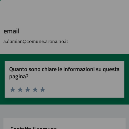
email
a.damian@comune.arona.no.it
Quanto sono chiare le informazioni su questa
pagina?
Valuta 1 stelle su 5
Valuta 2 stelle su 5
Valuta 3 stelle su 5
Valuta 4 stelle su 5
Valuta 5 stelle su 5
Contatta il comune