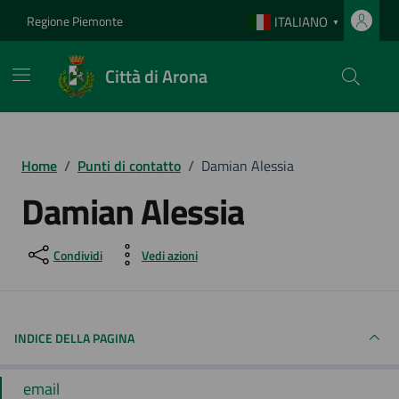
Vai ai contenuti
Vai al footer
Regione Piemonte
ITALIANO
▼
Città di Arona
Home
/
Punti di contatto
/
Damian Alessia
Damian Alessia
Condividi
Vedi azioni
INDICE DELLA PAGINA
email