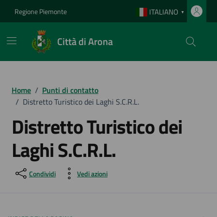
Vai ai contenuti
Vai al footer
Regione Piemonte
ITALIANO
▼
Città di Arona
Home
/
Punti di contatto
/
Distretto Turistico dei Laghi S.C.R.L.
Distretto Turistico dei
Laghi S.C.R.L.
Condividi
Vedi azioni