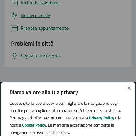
Richiedi assistenza
Numero verde
Prenota appuntamento
Problemi in città
Segnala disservizio
Diamo valore alla tua privacy
Questo sito fa uso di cookie per migliorare la navigazione degli
utenti e per raccogliere informazioni sull'utilizzo del sito stesso.
Città di Arona
Per maggiori informazioni consulta la nostra
Privacy Policy
e la
nostra
Cookie Policy
. La mancata accettazione comporta la
navigazione in assenza di cookies.