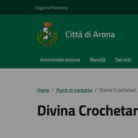
Vai ai contenuti
Vai al footer
Regione Piemonte
Città di Arona
Amministrazione
Novità
Servizi
Home
/
Punti di contatto
/
Divina Crochetart 
Divina Crochetar