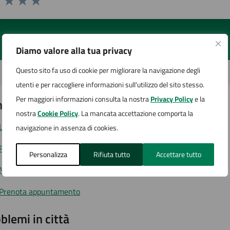
1 stelle su 5
uta 2 stelle su 5
Valuta 3 stelle su 5
Valuta 4 stelle su 5
Valuta 5 stelle su 5
Diamo valore alla tua privacy
Questo sito fa uso di cookie per migliorare la navigazione degli
utenti e per raccogliere informazioni sull'utilizzo del sito stesso.
Per maggiori informazioni consulta la nostra
Privacy Policy
e la
tatta il comune
nostra
Cookie Policy
. La mancata accettazione comporta la
Leggi le domande frequenti
navigazione in assenza di cookies.
Richiedi assistenza
Personalizza
Rifiuta tutto
Accettare tutto
Numero verde
Prenota appuntamento
blemi in città