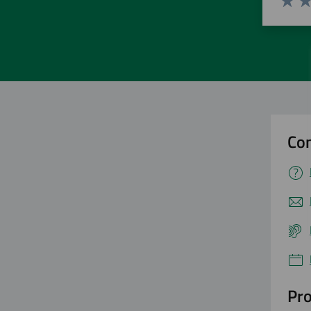
Valuta 
Val
Con
Pro