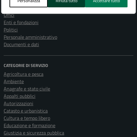
Organi di governo
Personalizza
Rifiuta tutto
Accettare tutto
Aree amministrative
Uffici
Enti e fondazioni
Politici
Personale amministrativo
Documenti e dati
CATEGORIE DI SERVIZIO
Agricoltura e pesca
Ambiente
Anagrafe e stato civile
Appalti pubblici
Autorizzazioni
Catasto e urbanistica
Cultura e tempo libero
Educazione e formazione
Giustizia e sicurezza pubblica