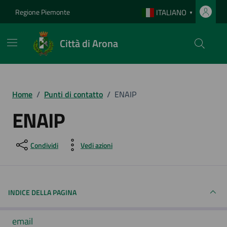
Vai ai contenuti
Vai al footer
Regione Piemonte
ITALIANO
▼
Città di Arona
Home
/
Punti di contatto
/
ENAIP
ENAIP
Condividi
Vedi azioni
INDICE DELLA PAGINA
email