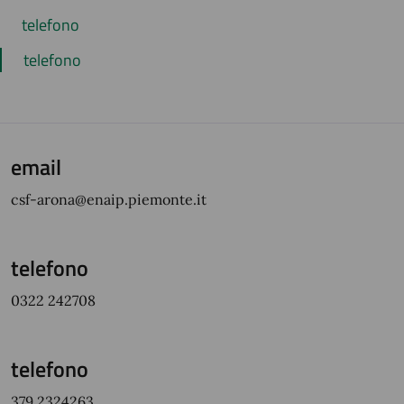
telefono
telefono
email
csf-arona@enaip.piemonte.it
telefono
0322 242708
telefono
379 2324263