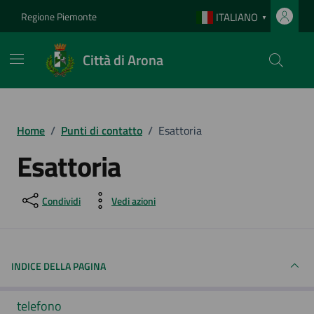
Vai ai contenuti
Vai al footer
Regione Piemonte
ITALIANO
▼
Città di Arona
Home
/
Punti di contatto
/
Esattoria
Esattoria
Condividi
Vedi azioni
INDICE DELLA PAGINA
telefono