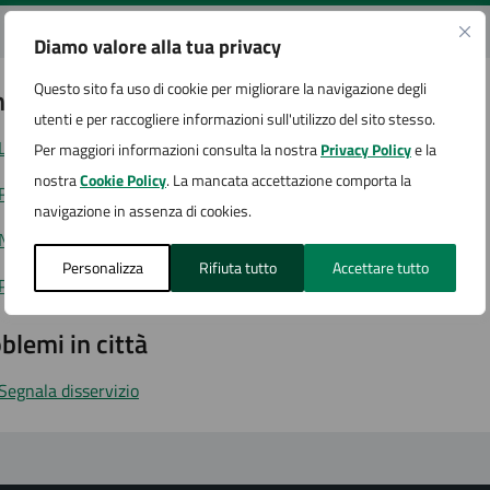
Diamo valore alla tua privacy
Questo sito fa uso di cookie per migliorare la navigazione degli
tatta il comune
utenti e per raccogliere informazioni sull'utilizzo del sito stesso.
Leggi le domande frequenti
Per maggiori informazioni consulta la nostra
Privacy Policy
e la
nostra
Cookie Policy
. La mancata accettazione comporta la
Richiedi assistenza
navigazione in assenza di cookies.
Numero verde
Personalizza
Rifiuta tutto
Accettare tutto
Prenota appuntamento
blemi in città
Segnala disservizio