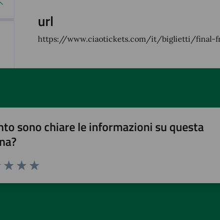
url
https://www.ciaotickets.com/it/biglietti/fina
to sono chiare le informazioni su questa
na?
1 stelle su 5
uta 2 stelle su 5
Valuta 3 stelle su 5
Valuta 4 stelle su 5
Valuta 5 stelle su 5