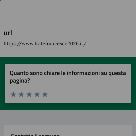
url
https://www.fratefrancesco2026.it/
Quanto sono chiare le informazioni su questa
pagina?
Valuta 1 stelle su 5
Valuta 2 stelle su 5
Valuta 3 stelle su 5
Valuta 4 stelle su 5
Valuta 5 stelle su 5
Contatta il comune