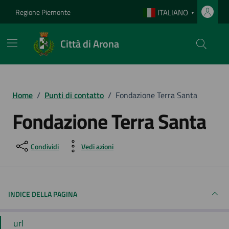
Vai ai contenuti
Vai al footer
Regione Piemonte
ITALIANO
▼
Città di Arona
Home
/
Punti di contatto
/
Fondazione Terra Santa
Fondazione Terra Santa
Condividi
Vedi azioni
INDICE DELLA PAGINA
url