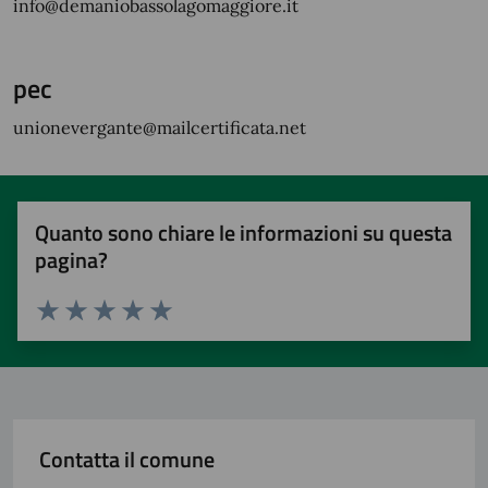
info@demaniobassolagomaggiore.it
pec
unionevergante@mailcertificata.net
Quanto sono chiare le informazioni su questa
pagina?
Valuta 1 stelle su 5
Valuta 2 stelle su 5
Valuta 3 stelle su 5
Valuta 4 stelle su 5
Valuta 5 stelle su 5
Contatta il comune