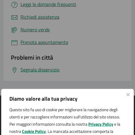
Leggi le domande frequenti
Richiedi assistenza
Numero verde
Prenota appuntamento
Problemi in città
Segnala disservizio
Diamo valore alla tua privacy
Questo sito fa uso di cookie per migliorare la navigazione degli
utenti e per raccogliere informazioni sull'utilizzo del sito stesso.
Per maggiori informazioni consulta la nostra
Privacy Policy
e la
Città di Arona
nostra
Cookie Policy
. La mancata accettazione comporta la