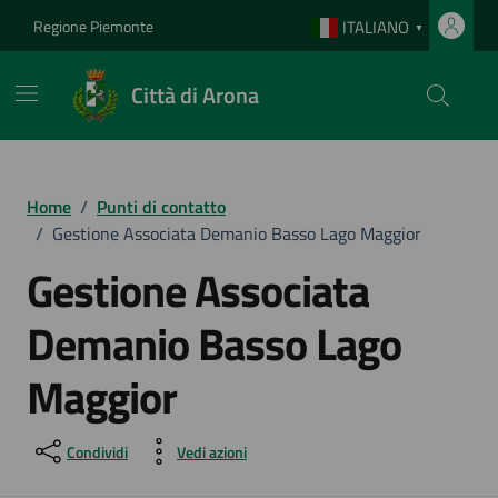
Vai ai contenuti
Vai al footer
Regione Piemonte
ITALIANO
▼
Città di Arona
Home
/
Punti di contatto
/
Gestione Associata Demanio Basso Lago Maggior
Gestione Associata
Demanio Basso Lago
Maggior
Condividi
Vedi azioni