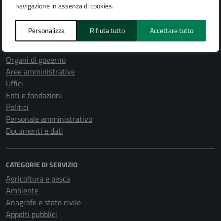
navigazione in assenza di cookies.
Personalizza
Rifiuta tutto
Accettare tutto
AMMINISTRAZIONE
Organi di governo
Aree amministrative
Uffici
Enti e fondazioni
Politici
Personale amministrativo
Documenti e dati
CATEGORIE DI SERVIZIO
Agricoltura e pesca
Ambiente
Anagrafe e stato civile
Appalti pubblici