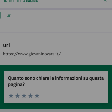
INDICE DELLA PAGINA
url
url
https://www.giovaninovara.it/
Quanto sono chiare le informazioni su questa
pagina?
Valuta 1 stelle su 5
Valuta 2 stelle su 5
Valuta 3 stelle su 5
Valuta 4 stelle su 5
Valuta 5 stelle su 5