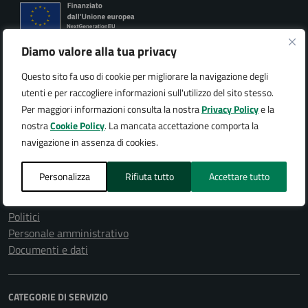
Diamo valore alla tua privacy
Città di Arona
Questo sito fa uso di cookie per migliorare la navigazione degli
utenti e per raccogliere informazioni sull'utilizzo del sito stesso.
Per maggiori informazioni consulta la nostra
Privacy Policy
e la
nostra
Cookie Policy
. La mancata accettazione comporta la
AMMINISTRAZIONE
navigazione in assenza di cookies.
Organi di governo
Aree amministrative
Personalizza
Rifiuta tutto
Accettare tutto
Uffici
Enti e fondazioni
Politici
Personale amministrativo
Documenti e dati
CATEGORIE DI SERVIZIO