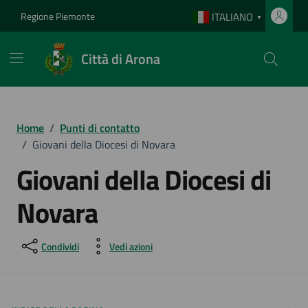
Vai ai contenuti
Vai al footer
Regione Piemonte
ITALIANO
▼
Città di Arona
Home
/
Punti di contatto
/
Giovani della Diocesi di Novara
Giovani della Diocesi di
Novara
Condividi
Vedi azioni