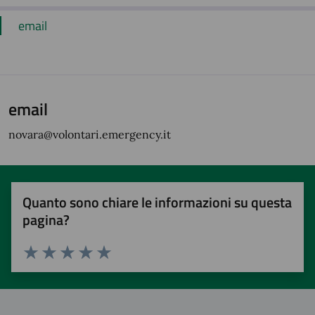
email
email
novara@volontari.emergency.it
Quanto sono chiare le informazioni su questa
pagina?
Valuta 1 stelle su 5
Valuta 2 stelle su 5
Valuta 3 stelle su 5
Valuta 4 stelle su 5
Valuta 5 stelle su 5