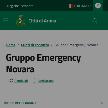
Vai ai contenuti
Vai al footer
Regione Piemonte
ITALIANO
▼
Città di Arona
Home
/
Punti di contatto
/
Gruppo Emergency Novara
Gruppo Emergency
Novara
Condividi
Vedi azioni
INDICE DELLA PAGINA