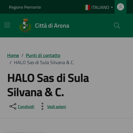
Vai ai contenuti
Vai al footer
Regione Piemonte
ITALIANO
▼
Città di Arona
Home
/
Punti di contatto
/
HALO Sas di Sula Silvana & C.
HALO Sas di Sula
Silvana & C.
Condividi
Vedi azioni