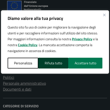
Diamo valore alla tua privacy
Città di Arona
Questo sito fa uso di cookie per migliorare la navigazione degli
utenti e per raccogliere informazioni sull'utilizzo del sito stesso.
Per maggiori informazioni consulta la nostra
Privacy Policy
e la
nostra
Cookie Policy
. La mancata accettazione comporta la
AMMINISTRAZIONE
navigazione in assenza di cookies.
Organi di governo
Aree amministrative
Personalizza
Rifiuta tutto
Accettare tutto
Uffici
Enti e fondazioni
Politici
Personale amministrativo
Documenti e dati
CATEGORIE DI SERVIZIO