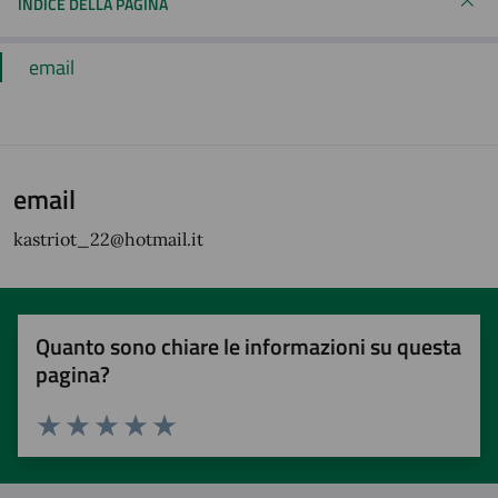
INDICE DELLA PAGINA
email
email
kastriot_22@hotmail.it
Quanto sono chiare le informazioni su questa
pagina?
Valuta 1 stelle su 5
Valuta 2 stelle su 5
Valuta 3 stelle su 5
Valuta 4 stelle su 5
Valuta 5 stelle su 5