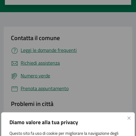
Valuta 1 stelle su 5
Valuta 2 stelle su 5
Valuta 3 stelle su 5
Valuta 4 stelle su 5
Valuta 5 stelle su 5
Contatta il comune
Leggi le domande frequenti
Richiedi assistenza
Numero verde
Prenota appuntamento
Problemi in città
Segnala disservizio
Diamo valore alla tua privacy
Questo sito fa uso di cookie per migliorare la navigazione degli