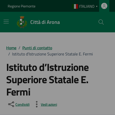
Vai ai contenuti
Vai al footer
Regione Piemonte
ITALIANO
▼
Città di Arona
Home
/
Punti di contatto
/
Istituto d’Istruzione Superiore Statale E. Fermi
Istituto d’Istruzione
Superiore Statale E.
Fermi
Condividi
Vedi azioni