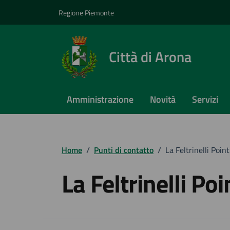
Vai ai contenuti
Vai al footer
Regione Piemonte
Città di Arona
Amministrazione
Novità
Servizi
Home
/
Punti di contatto
/
La Feltrinelli Poin
La Feltrinelli Po