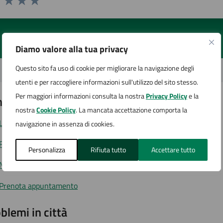
1 stelle su 5
uta 2 stelle su 5
Valuta 3 stelle su 5
Valuta 4 stelle su 5
Valuta 5 stelle su 5
Diamo valore alla tua privacy
Questo sito fa uso di cookie per migliorare la navigazione degli
utenti e per raccogliere informazioni sull'utilizzo del sito stesso.
Per maggiori informazioni consulta la nostra
Privacy Policy
e la
tatta il comune
nostra
Cookie Policy
. La mancata accettazione comporta la
Leggi le domande frequenti
navigazione in assenza di cookies.
Richiedi assistenza
Personalizza
Rifiuta tutto
Accettare tutto
Numero verde
Prenota appuntamento
blemi in città