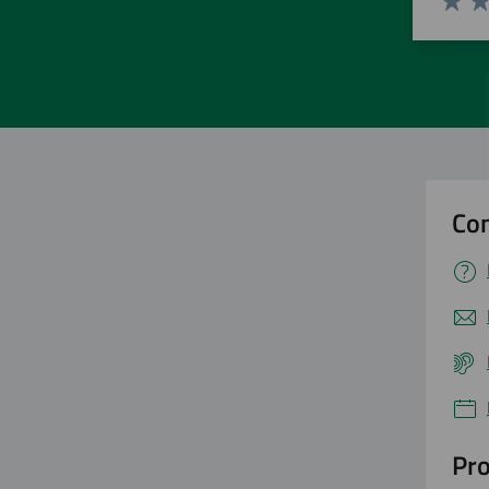
Valuta 
Val
Con
Pro