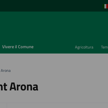
Vivere il Comune
Agricoltura
Temp
t Arona
int Arona