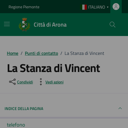
Vai ai contenuti
Vai al footer
Regione Piemonte
ITALIANO
▼
Città di Arona
Home
/
Punti di contatto
/
La Stanza di Vincent
La Stanza di Vincent
Condividi
Vedi azioni
INDICE DELLA PAGINA
telefono