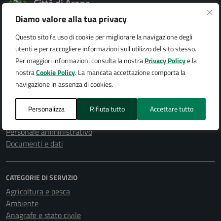
Città di Arona
Diamo valore alla tua privacy
Questo sito fa uso di cookie per migliorare la navigazione degli
utenti e per raccogliere informazioni sull'utilizzo del sito stesso.
AMMINISTRAZIONE
Per maggiori informazioni consulta la nostra
Privacy Policy
e la
Organi di governo
nostra
Cookie Policy
. La mancata accettazione comporta la
Aree amministrative
navigazione in assenza di cookies.
Uffici
Enti e fondazioni
Personalizza
Rifiuta tutto
Accettare tutto
Politici
Personale amministrativo
Documenti e dati
CATEGORIE DI SERVIZIO
Agricoltura e pesca
Ambiente
Anagrafe e stato civile