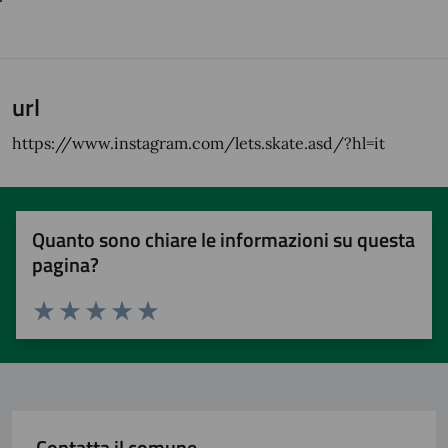
url
https://www.instagram.com/lets.skate.asd/?hl=it
Quanto sono chiare le informazioni su questa
pagina?
Valuta 1 stelle su 5
Valuta 2 stelle su 5
Valuta 3 stelle su 5
Valuta 4 stelle su 5
Valuta 5 stelle su 5
Contatta il comune