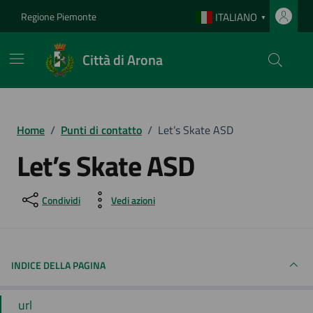
Vai ai contenuti
Vai al footer
Regione Piemonte
ITALIANO
▼
Città di Arona
Home
/
Punti di contatto
/
Let’s Skate ASD
Let’s Skate ASD
Condividi
Vedi azioni
INDICE DELLA PAGINA
url