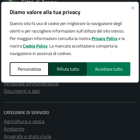
Città di Arona
Diamo valore alla tua privacy
Questo sito fa uso di cookie per migliorare la navigazione degli
utenti e per raccogliere informazioni sull'utilizzo del sito stesso.
AMMINISTRAZIONE
Per maggiori informazioni consulta la nostra
Privacy Policy
e la
Organi di governo
nostra
Cookie Policy
. La mancata accettazione comporta la
Aree amministrative
navigazione in assenza di cookies.
Uffici
Enti e fondazioni
Personalizza
Rifiuta tutto
Accettare tutto
Politici
Personale amministrativo
Documenti e dati
CATEGORIE DI SERVIZIO
Agricoltura e pesca
Ambiente
Anagrafe e stato civile