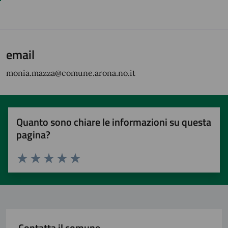
email
monia.mazza@comune.arona.no.it
Quanto sono chiare le informazioni su questa
pagina?
Valuta 1 stelle su 5
Valuta 2 stelle su 5
Valuta 3 stelle su 5
Valuta 4 stelle su 5
Valuta 5 stelle su 5
Contatta il comune