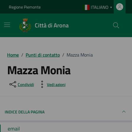
Vai ai contenuti
Vai al footer
Regione Piemonte
ITALIANO
▼
Città di Arona
Home
/
Punti di contatto
/
Mazza Monia
Mazza Monia
Condividi
Vedi azioni
INDICE DELLA PAGINA
email