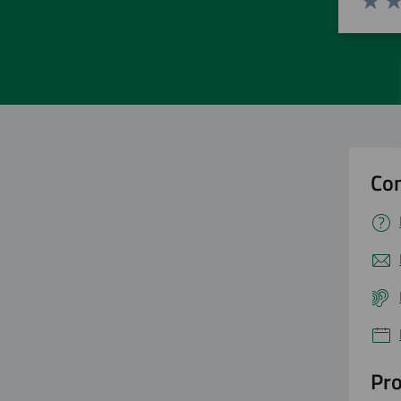
Valuta 
Val
Con
Pro