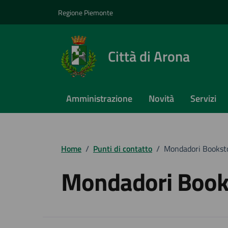
Vai ai contenuti
Vai al footer
Regione Piemonte
Città di Arona
Amministrazione
Novità
Servizi
Home
/
Punti di contatto
/
Mondadori Bookst
Mondadori Book