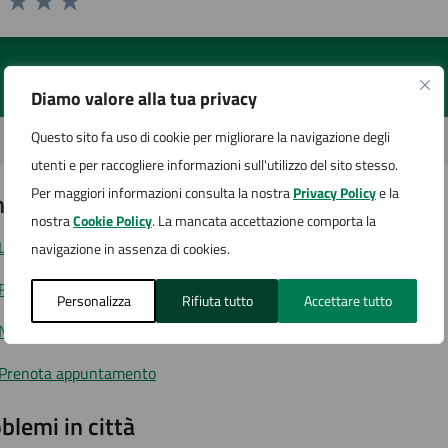
1 stelle su 5
uta 2 stelle su 5
Valuta 3 stelle su 5
Valuta 4 stelle su 5
Valuta 5 stelle su 5
Diamo valore alla tua privacy
Questo sito fa uso di cookie per migliorare la navigazione degli
utenti e per raccogliere informazioni sull'utilizzo del sito stesso.
Per maggiori informazioni consulta la nostra
Privacy Policy
e la
tatta il comune
nostra
Cookie Policy
. La mancata accettazione comporta la
Leggi le domande frequenti
navigazione in assenza di cookies.
Richiedi assistenza
Personalizza
Rifiuta tutto
Accettare tutto
Numero verde
Prenota appuntamento
blemi in città