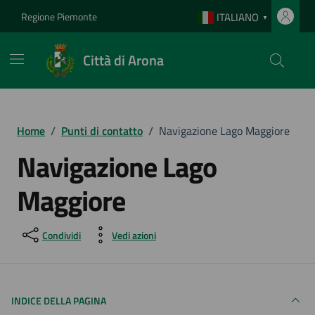
Vai ai contenuti
Vai al footer
Regione Piemonte
ITALIANO
▼
Città di Arona
Home
/
Punti di contatto
/
Navigazione Lago Maggiore
Navigazione Lago
Maggiore
Condividi
Vedi azioni
INDICE DELLA PAGINA