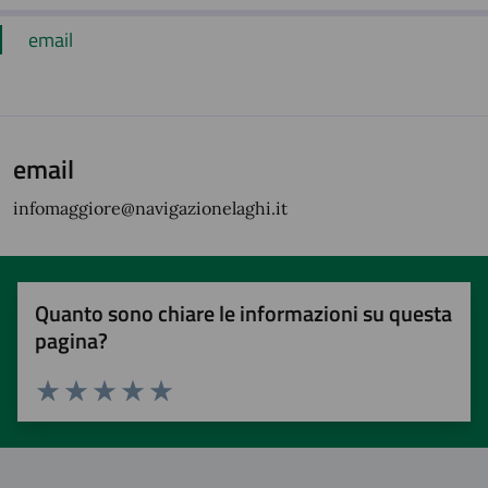
email
email
infomaggiore@navigazionelaghi.it
Quanto sono chiare le informazioni su questa
pagina?
Valuta 1 stelle su 5
Valuta 2 stelle su 5
Valuta 3 stelle su 5
Valuta 4 stelle su 5
Valuta 5 stelle su 5