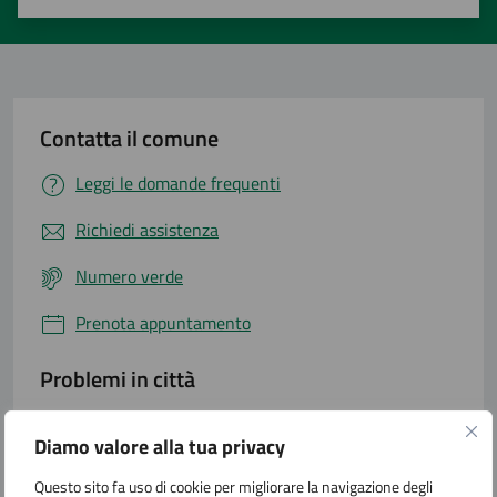
Valuta 1 stelle su 5
Valuta 2 stelle su 5
Valuta 3 stelle su 5
Valuta 4 stelle su 5
Valuta 5 stelle su 5
Contatta il comune
Leggi le domande frequenti
Richiedi assistenza
Numero verde
Prenota appuntamento
Problemi in città
Segnala disservizio
Diamo valore alla tua privacy
Questo sito fa uso di cookie per migliorare la navigazione degli