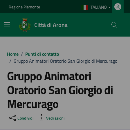
Vai ai contenuti
Vai al footer
Regione Piemonte
ITALIANO
▼
Città di Arona
Home
/
Punti di contatto
/
Gruppo Animatori Oratorio San Giorgio di Mercurago
Gruppo Animatori
Oratorio San Giorgio di
Mercurago
Condividi
Vedi azioni