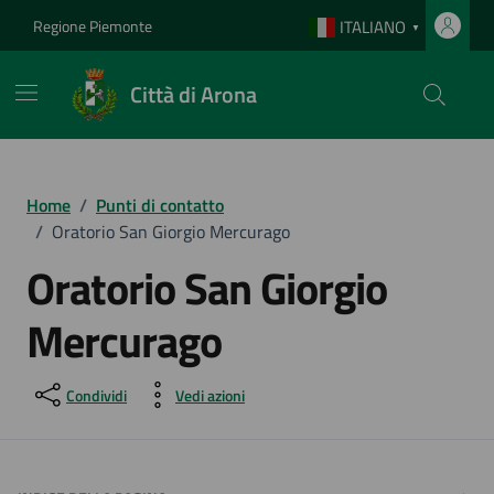
Vai ai contenuti
Vai al footer
Regione Piemonte
ITALIANO
▼
Città di Arona
Home
/
Punti di contatto
/
Oratorio San Giorgio Mercurago
Oratorio San Giorgio
Mercurago
Condividi
Vedi azioni