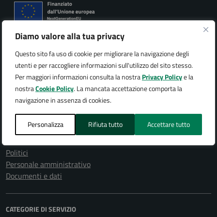
Diamo valore alla tua privacy
Città di Arona
Questo sito fa uso di cookie per migliorare la navigazione degli
utenti e per raccogliere informazioni sull'utilizzo del sito stesso.
Per maggiori informazioni consulta la nostra
Privacy Policy
e la
nostra
Cookie Policy
. La mancata accettazione comporta la
AMMINISTRAZIONE
navigazione in assenza di cookies.
Organi di governo
Aree amministrative
Personalizza
Rifiuta tutto
Accettare tutto
Uffici
Enti e fondazioni
Politici
Personale amministrativo
Documenti e dati
CATEGORIE DI SERVIZIO