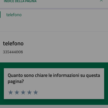
INDICE DELLA PAGINA
telefono
telefono
335444008
Quanto sono chiare le informazioni su questa
pagina?
Valuta 1 stelle su 5
Valuta 2 stelle su 5
Valuta 3 stelle su 5
Valuta 4 stelle su 5
Valuta 5 stelle su 5