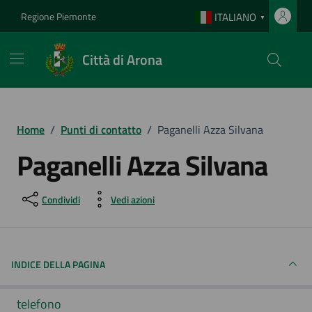
Vai ai contenuti
Vai al footer
Regione Piemonte
ITALIANO
▼
Città di Arona
Home
/
Punti di contatto
/
Paganelli Azza Silvana
Paganelli Azza Silvana
Condividi
Vedi azioni
INDICE DELLA PAGINA
telefono