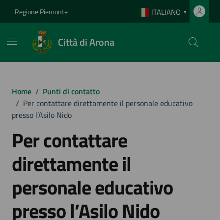
Vai ai contenuti
Vai al footer
Regione Piemonte
ITALIANO
▼
Città di Arona
Home
/
Punti di contatto
/
Per contattare direttamente il personale educativo
presso l’Asilo Nido
Per contattare
direttamente il
personale educativo
presso l’Asilo Nido