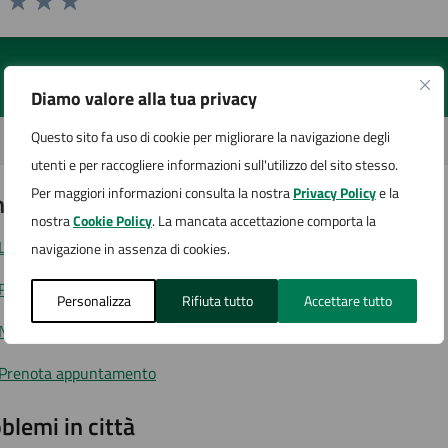
1 stelle su 5
uta 2 stelle su 5
Valuta 3 stelle su 5
Valuta 4 stelle su 5
Valuta 5 stelle su 5
Diamo valore alla tua privacy
Questo sito fa uso di cookie per migliorare la navigazione degli
utenti e per raccogliere informazioni sull'utilizzo del sito stesso.
Per maggiori informazioni consulta la nostra
Privacy Policy
e la
tatta il comune
nostra
Cookie Policy
. La mancata accettazione comporta la
Leggi le domande frequenti
navigazione in assenza di cookies.
Richiedi assistenza
Personalizza
Rifiuta tutto
Accettare tutto
Numero verde
Prenota appuntamento
blemi in città