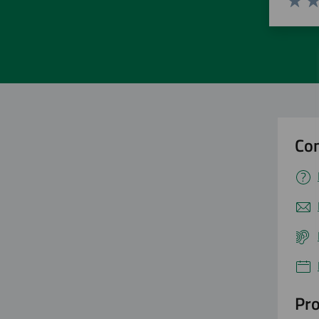
Valuta 
Val
Con
Pro