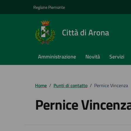
Vai ai contenuti
Vai al footer
Regione Piemonte
Città di Arona
Amministrazione
Novità
Servizi
Home
/
Punti di contatto
/
Pernice Vincenza
Pernice Vincenz