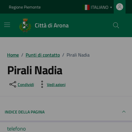
Vai ai contenuti
Vai al footer
Regione Piemonte
ITALIANO
▼
Città di Arona
Home
/
Punti di contatto
/
Pirali Nadia
Pirali Nadia
Condividi
Vedi azioni
INDICE DELLA PAGINA
telefono