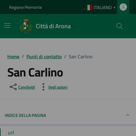
Vai ai contenuti
Vai al footer
Regione Piemonte
ITALIANO
▼
Città di Arona
Home
/
Punti di contatto
/
San Carlino
San Carlino
Condividi
Vedi azioni
INDICE DELLA PAGINA
url