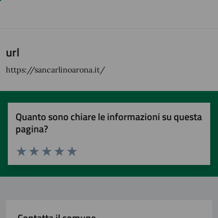
url
https://sancarlinoarona.it/
Quanto sono chiare le informazioni su questa
pagina?
Valuta 1 stelle su 5
Valuta 2 stelle su 5
Valuta 3 stelle su 5
Valuta 4 stelle su 5
Valuta 5 stelle su 5
Contatta il comune