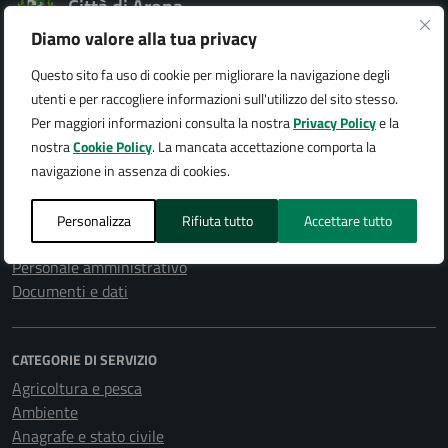
Città di Arona
Diamo valore alla tua privacy
Questo sito fa uso di cookie per migliorare la navigazione degli
utenti e per raccogliere informazioni sull'utilizzo del sito stesso.
AMMINISTRAZIONE
Per maggiori informazioni consulta la nostra
Privacy Policy
e la
Organi di governo
nostra
Cookie Policy
. La mancata accettazione comporta la
Aree amministrative
navigazione in assenza di cookies.
Uffici
Enti e fondazioni
Personalizza
Rifiuta tutto
Accettare tutto
Politici
Personale amministrativo
Documenti e dati
CATEGORIE DI SERVIZIO
Agricoltura e pesca
Ambiente
Anagrafe e stato civile