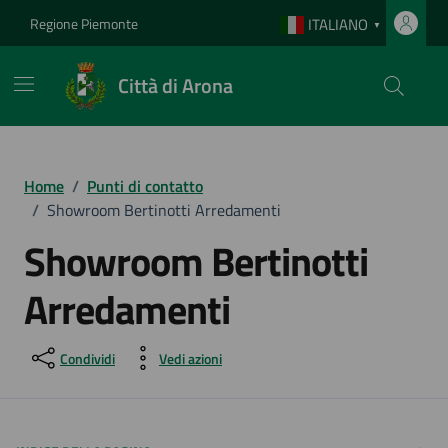
Vai ai contenuti
Vai al footer
Regione Piemonte
ITALIANO
▼
Città di Arona
Home
/
Punti di contatto
/
Showroom Bertinotti Arredamenti
Showroom Bertinotti
Arredamenti
Condividi
Vedi azioni