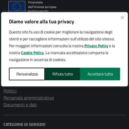
Diamo valore alla tua privacy
Città di Arona
Questo sito fa uso di cookie per migliorare la navigazione degli
utenti e per raccogliere informazioni sull'utilizzo del sito stesso.
Per maggiori informazioni consulta la nostra
Privacy Policy
e la
nostra
Cookie Policy
. La mancata accettazione comporta la
AMMINISTRAZIONE
navigazione in assenza di cookies.
Organi di governo
Aree amministrative
Personalizza
Rifiuta tutto
Accettare tutto
Uffici
Enti e fondazioni
Politici
Personale amministrativo
Documenti e dati
CATEGORIE DI SERVIZIO