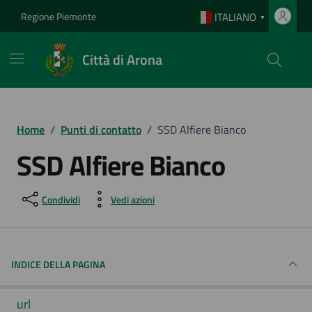
Vai ai contenuti
Vai al footer
Regione Piemonte
ITALIANO
▼
Città di Arona
Home
/
Punti di contatto
/
SSD Alfiere Bianco
SSD Alfiere Bianco
Condividi
Vedi azioni
INDICE DELLA PAGINA
url