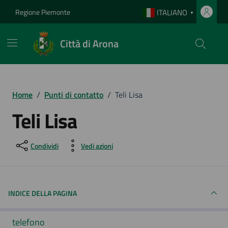
Vai ai contenuti
Vai al footer
Regione Piemonte
ITALIANO
▼
Città di Arona
Home
/
Punti di contatto
/
Teli Lisa
Teli Lisa
Condividi
Vedi azioni
INDICE DELLA PAGINA
telefono