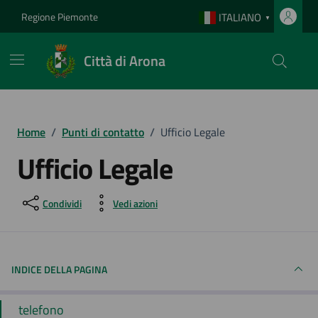
Vai ai contenuti
Vai al footer
Regione Piemonte
ITALIANO
▼
Città di Arona
Home
/
Punti di contatto
/
Ufficio Legale
Ufficio Legale
Condividi
Vedi azioni
INDICE DELLA PAGINA
telefono