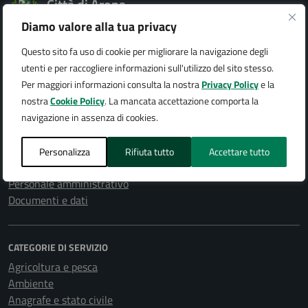
Città di Arona
Diamo valore alla tua privacy
Questo sito fa uso di cookie per migliorare la navigazione degli
utenti e per raccogliere informazioni sull'utilizzo del sito stesso.
AMMINISTRAZIONE
Per maggiori informazioni consulta la nostra
Privacy Policy
e la
Organi di governo
nostra
Cookie Policy
. La mancata accettazione comporta la
Aree amministrative
navigazione in assenza di cookies.
Uffici
Enti e fondazioni
Personalizza
Rifiuta tutto
Accettare tutto
Politici
Personale amministrativo
Documenti e dati
CATEGORIE DI SERVIZIO
Agricoltura e pesca
Ambiente
Anagrafe e stato civile