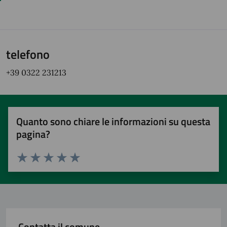
telefono
+39 0322 231213
Quanto sono chiare le informazioni su questa
pagina?
Valuta 1 stelle su 5
Valuta 2 stelle su 5
Valuta 3 stelle su 5
Valuta 4 stelle su 5
Valuta 5 stelle su 5
Contatta il comune