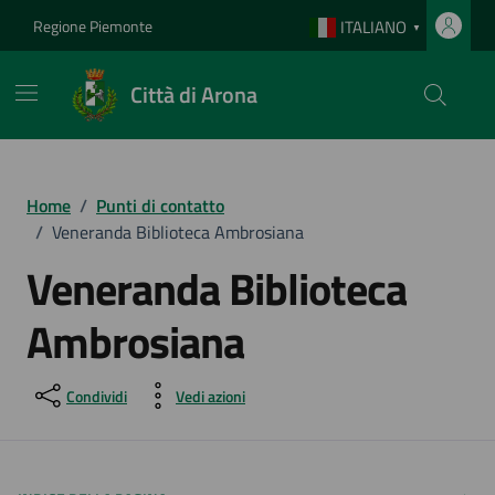
Vai ai contenuti
Vai al footer
Regione Piemonte
ITALIANO
▼
Città di Arona
Home
/
Punti di contatto
/
Veneranda Biblioteca Ambrosiana
Veneranda Biblioteca
Ambrosiana
Condividi
Vedi azioni