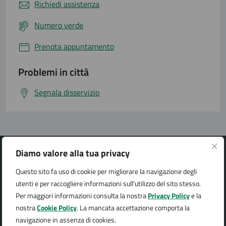
Richiedi assistenza
Numero verde
Prenota appuntamento
Problemi in città
Segnala disservizio
Diamo valore alla tua privacy
Questo sito fa uso di cookie per migliorare la navigazione degli
utenti e per raccogliere informazioni sull'utilizzo del sito stesso.
Città di Arona
Per maggiori informazioni consulta la nostra
Privacy Policy
e la
nostra
Cookie Policy
. La mancata accettazione comporta la
navigazione in assenza di cookies.