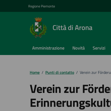
Vai ai contenuti
Vai al footer
Regione Piemonte
Città di Arona
Amministrazione
Novità
Servizi
Home
/
Punti di contatto
/
Verein zur Förder
Verein zur Förd
Erinnerungskult