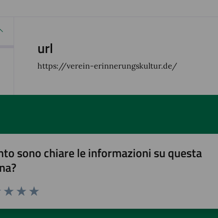
url
https://verein-erinnerungskultur.de/
to sono chiare le informazioni su questa
na?
1 stelle su 5
uta 2 stelle su 5
Valuta 3 stelle su 5
Valuta 4 stelle su 5
Valuta 5 stelle su 5