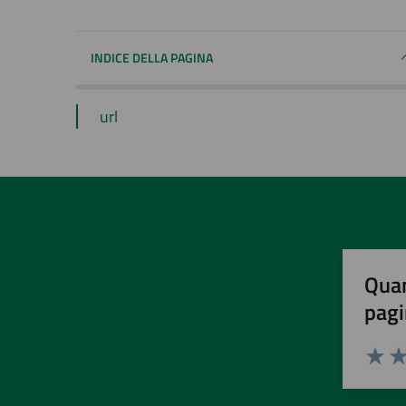
INDICE DELLA PAGINA
url
Quan
pagi
Valuta 
Val