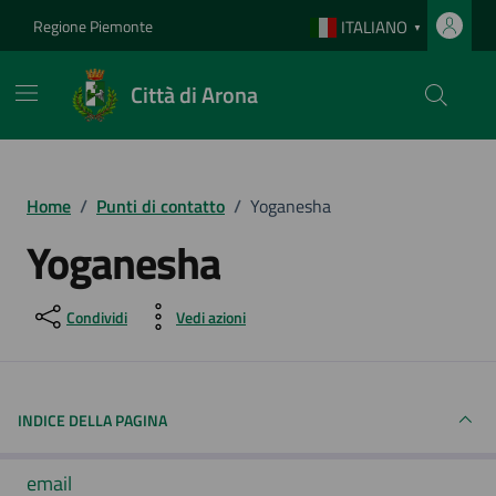
Vai ai contenuti
Vai al footer
Regione Piemonte
ITALIANO
▼
Città di Arona
Home
/
Punti di contatto
/
Yoganesha
Yoganesha
Condividi
Vedi azioni
INDICE DELLA PAGINA
email