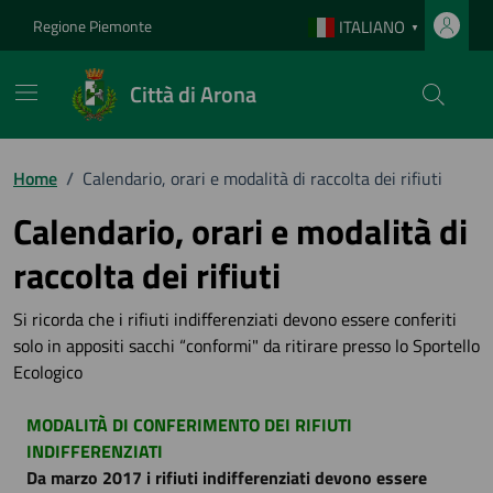
Vai ai contenuti
Vai al footer
Regione Piemonte
ITALIANO
▼
Città di Arona
Home
/
Calendario, orari e modalità di raccolta dei rifiuti
Calendario, orari e modalità di
raccolta dei rifiuti
Si ricorda che i rifiuti indifferenziati devono essere conferiti
solo in appositi sacchi “conformi" da ritirare presso lo Sportello
Ecologico
MODALITÀ DI CONFERIMENTO DEI RIFIUTI
INDIFFERENZIATI
Da marzo 2017
i rifiuti indifferenziati devono essere