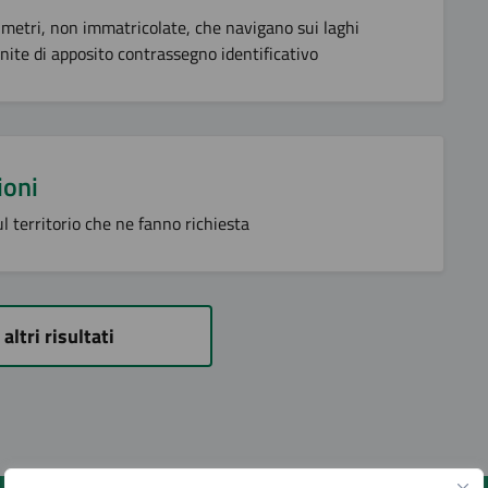
 metri, non immatricolate, che navigano sui laghi
ite di apposito contrassegno identificativo
ioni
ul territorio che ne fanno richiesta
 altri risultati