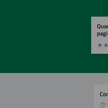
Quan
pagi
Valuta 
Val
Con