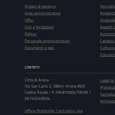
Organi di governo
Agricolt
Aree amministrative
Ambient
Uffici
Anagrafe
Enti e fondazioni
Appalti 
Politici
Autorizz
Personale amministrativo
Catasto 
Documenti e dati
Cultura 
Educazi
CONTATTI
Città di Arona
Leggi le
Via San Carlo 2, 28041 Arona (NO)
Prenota
Codice fiscale / P. IVA:81000470039 /
Segnalaz
00143240034
Richiest
Ufficio Protocollo, Centralino, Urp