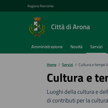
Vai ai contenuti
Vai al footer
Regione Piemonte
Città di Arona
Amministrazione
Novità
Servizi
Home
/
Servizi
/
Cultura e tempo l
Cultura e te
Luoghi della cultura e dell
di contributi per la cultur