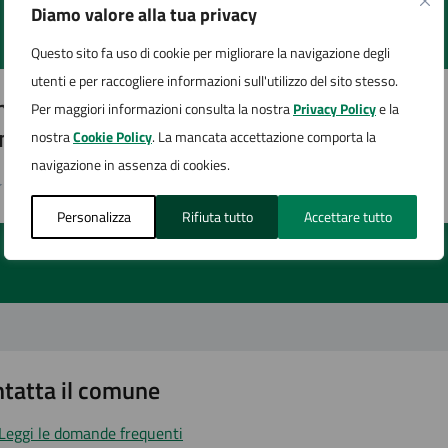
Diamo valore alla tua privacy
Questo sito fa uso di cookie per migliorare la navigazione degli
utenti e per raccogliere informazioni sull'utilizzo del sito stesso.
to sono chiare le informazioni su questa
Per maggiori informazioni consulta la nostra
Privacy Policy
e la
na?
nostra
Cookie Policy
. La mancata accettazione comporta la
navigazione in assenza di cookies.
1 stelle su 5
uta 2 stelle su 5
Valuta 3 stelle su 5
Valuta 4 stelle su 5
Valuta 5 stelle su 5
Personalizza
Rifiuta tutto
Accettare tutto
tatta il comune
Leggi le domande frequenti