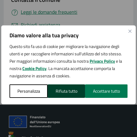
Leggi le domande frequenti
Richiedi assistenza
Diamo valore alla tua privacy
Numero verde
Questo sito fa uso di cookie per migliorare la navigazione degli
Prenota appuntamento
utenti e per raccogliere informazioni sull'utilizzo del sito stesso.
Per maggiori informazioni consulta la nostra
Privacy Policy
e la
Problemi in città
nostra
Cookie Policy
. La mancata accettazione comporta la
navigazione in assenza di cookies.
Segnala disservizio
Personalizza
Rifiuta tutto
Accettare tutto