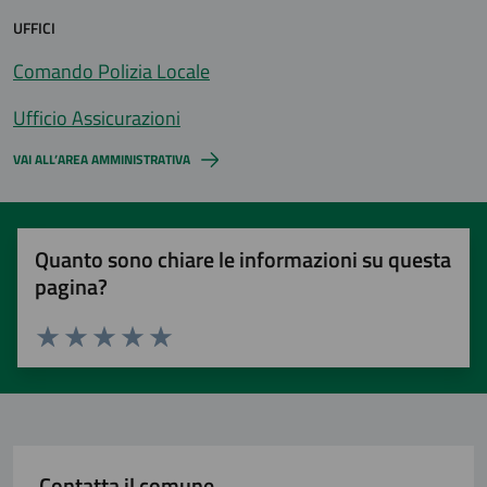
UFFICI
Comando Polizia Locale
Ufficio Assicurazioni
VAI ALL’AREA AMMINISTRATIVA
Quanto sono chiare le informazioni su questa
pagina?
Valuta 1 stelle su 5
Valuta 2 stelle su 5
Valuta 3 stelle su 5
Valuta 4 stelle su 5
Valuta 5 stelle su 5
Contatta il comune