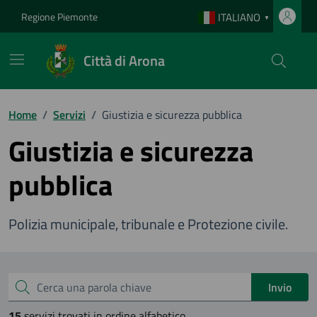
Vai ai contenuti
Vai al footer
Regione Piemonte
ITALIANO
▼
Città di Arona
Home
/
Servizi
/
Giustizia e sicurezza pubblica
Giustizia e sicurezza
pubblica
Polizia municipale, tribunale e Protezione civile.
Esplora tutti i servizi
Cerca una parola chiave
Invio
15
servizi trovati in ordine alfabetico