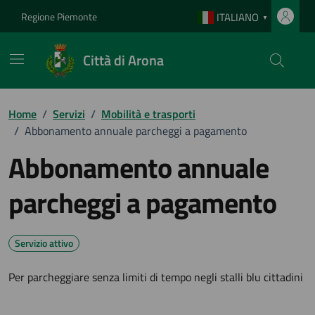
Vai ai contenuti
Vai al footer
Regione Piemonte
ITALIANO
▼
Città di Arona
Home
/
Servizi
/
Mobilità e trasporti
/
Abbonamento annuale parcheggi a pagamento
Abbonamento annuale
parcheggi a pagamento
Servizio attivo
Per parcheggiare senza limiti di tempo negli stalli blu cittadini