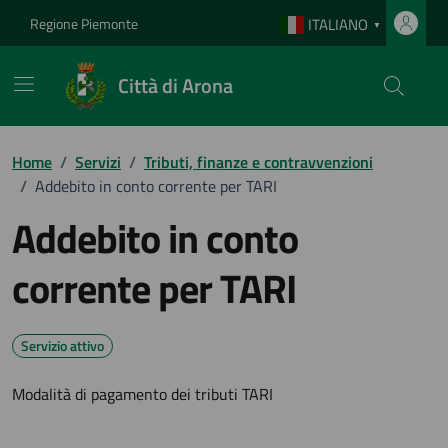
Vai ai contenuti
Vai al footer
Regione Piemonte
ITALIANO
▼
Città di Arona
Home
/
Servizi
/
Tributi, finanze e contravvenzioni
/
Addebito in conto corrente per TARI
Addebito in conto
corrente per TARI
Servizio attivo
Modalità di pagamento dei tributi TARI