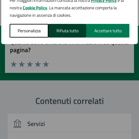
Per maggiori informazioni consulta la nostra
Privacy Policy
e la
Pagina aggiornata il 19/05/2026
nostra
Cookie Policy
. La mancata accettazione comporta la
navigazione in assenza di cookies.
Personalizza
Rifiuta tutto
Accettare tutto
Quanto sono chiare le informazioni su questa
pagina?
Valuta 1 stelle su 5
Valuta 2 stelle su 5
Valuta 3 stelle su 5
Valuta 4 stelle su 5
Valuta 5 stelle su 5
Contenuti correlati
Servizi