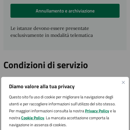
Annullamento e archiviazione
Le istanze devono essere presentate
esclusivamente in modalità telematica
Condizioni di servizio
Per conoscere i dettagli di scadenze, requisiti e altre
Diamo valore alla tua privacy
informazioni importanti, leggi i termini e le condizioni
di servizio.
Questo sito fa uso di cookie per migliorare la navigazione degli
Termini e condizioni di servizio (PDF 84.75 kB)
utenti e per raccogliere informazioni sull'utilizzo del sito stesso.
Per maggiori informazioni consulta la nostra
Privacy Policy
e la
Contatti
nostra
Cookie Policy
. La mancata accettazione comporta la
navigazione in assenza di cookies.