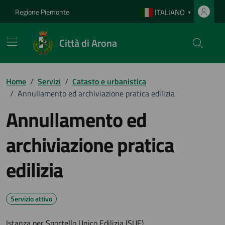
Vai ai contenuti
Vai al footer
Regione Piemonte
ITALIANO
▼
Città di Arona
Home
/
Servizi
/
Catasto e urbanistica
/
Annullamento ed archiviazione pratica edilizia
Annullamento ed
archiviazione pratica
edilizia
Servizio attivo
Istanza per Sportello Unico Edilizia (SUE)