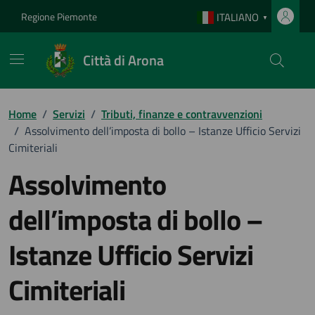
Vai ai contenuti
Vai al footer
Regione Piemonte
ITALIANO
▼
Città di Arona
Home
/
Servizi
/
Tributi, finanze e contravvenzioni
/
Assolvimento dell’imposta di bollo – Istanze Ufficio Servizi
Cimiteriali
Assolvimento
dell’imposta di bollo –
Istanze Ufficio Servizi
Cimiteriali