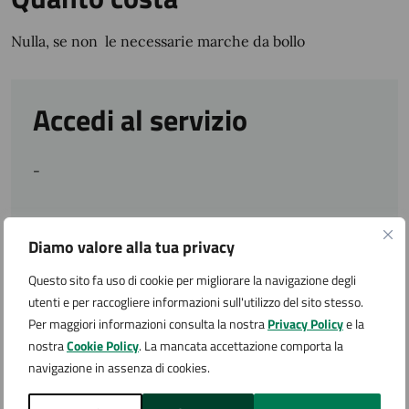
Nulla, se non le necessarie marche da bollo
Accedi al servizio
-
Diamo valore alla tua privacy
Condizioni di servizio
Questo sito fa uso di cookie per migliorare la navigazione degli
utenti e per raccogliere informazioni sull'utilizzo del sito stesso.
Per conoscere i dettagli di scadenze, requisiti e altre
Per maggiori informazioni consulta la nostra
Privacy Policy
e la
informazioni importanti, leggi i termini e le condizioni
nostra
Cookie Policy
. La mancata accettazione comporta la
di servizio.
navigazione in assenza di cookies.
Termini e condizioni di servizio (PDF 84.75 kB)