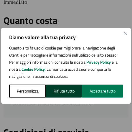
Immediato
Quanto costa
Nulla, se non le necessarie marche da bollo
Diamo valore alla tua privacy
Questo sito fa uso di cookie per migliorare la navigazione degli
utenti e per raccogliere informazioni sull'utilizzo del sito stesso.
Accedi al servizio
Per maggiori informazioni consulta la nostra
Privacy Policy
e la
nostra
Cookie Policy
. La mancata accettazione comporta la
navigazione in assenza di cookies.
Assolvimento
Personalizza
Rifiuta tutto
Accettare tutto
Le istanza devono essere presentate
esclusivamente in modalità telematica