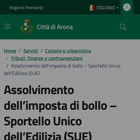
Vai ai contenuti
Vai al footer
Regione Piemonte
ITALIANO
▼
Città di Arona
Home
/
Servizi
/
Catasto e urbanistica
-
Tributi, finanze e contravvenzioni
/
Assolvimento dell’imposta di bollo – Sportello Unico
dell’Edilizia (SUE)
Assolvimento
dell’imposta di bollo –
Sportello Unico
dell’Edilizia (SUE)