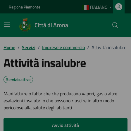
Vai ai contenuti
Vai al footer
Regione Piemonte
ITALIANO
▼
Città di Arona
Home
/
Servizi
/
Imprese e commercio
/
Attività insalubre
Attività insalubre
Servizio attivo
Manifatture o fabbriche che producono vapori, gas o altre
esalazioni insalubri o che possono riuscire in altro modo
pericolose alla salute degli abitanti
Avvio attività