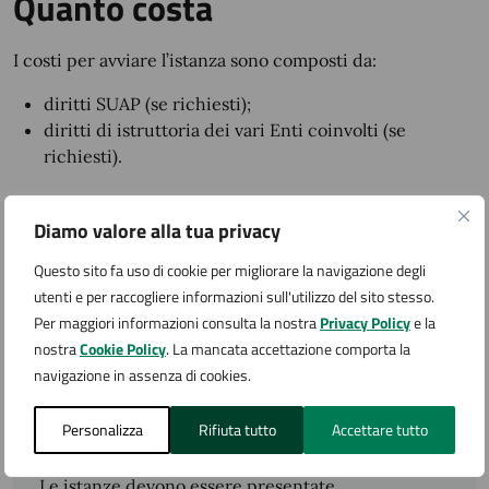
Quanto costa
I costi per avviare l’istanza sono composti da:
diritti SUAP (se richiesti);
diritti di istruttoria dei vari Enti coinvolti (se
richiesti).
Per informazioni riguardo ai costi e alla modalità di
Diamo valore alla tua privacy
pagamento vedere la
sezione Pagamenti per le Attività
Produttive (SUAP)
Questo sito fa uso di cookie per migliorare la navigazione degli
utenti e per raccogliere informazioni sull'utilizzo del sito stesso.
Per maggiori informazioni consulta la nostra
Privacy Policy
e la
Accedi al servizio
nostra
Cookie Policy
. La mancata accettazione comporta la
navigazione in assenza di cookies.
Avvio attività
Personalizza
Rifiuta tutto
Accettare tutto
Le istanze devono essere presentate