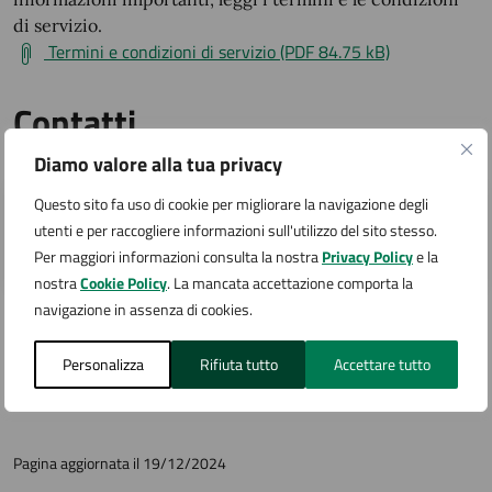
di servizio.
Termini e condizioni di servizio (PDF 84.75 kB)
Contatti
Diamo valore alla tua privacy
Questo sito fa uso di cookie per migliorare la navigazione degli
Sportello Unico per le Attività Produttive (SUAP)
utenti e per raccogliere informazioni sull'utilizzo del sito stesso.
Via San Carlo 2, Arona (NO)
Per maggiori informazioni consulta la nostra
Privacy Policy
e la
nostra
Cookie Policy
. La mancata accettazione comporta la
navigazione in assenza di cookies.
Argomenti:
Personalizza
Rifiuta tutto
Accettare tutto
Imprese
Urbanizzazione
Pagina aggiornata il 19/12/2024