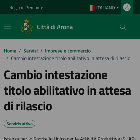
Vai ai contenuti
Vai al footer
Regione Piemonte
ITALIANO
▼
Città di Arona
Home
/
Servizi
/
Imprese e commercio
/
Cambio intestazione titolo abilitativo in attesa di rilascio
Cambio intestazione
titolo abilitativo in attesa
di rilascio
Servizio attivo
Istanza per lo Sportello Unico per le Attività Produttive (SUAP)