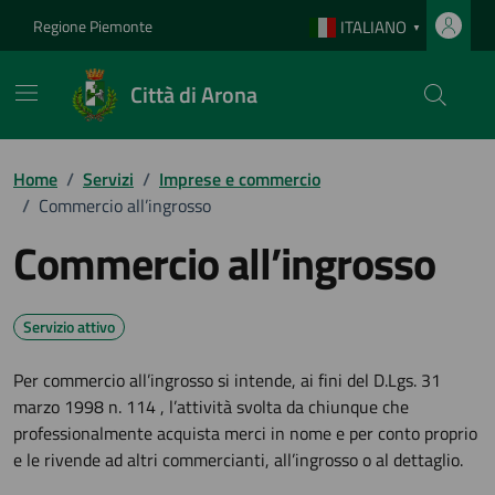
Vai ai contenuti
Vai al footer
Regione Piemonte
ITALIANO
▼
Città di Arona
Home
/
Servizi
/
Imprese e commercio
/
Commercio all’ingrosso
Commercio all’ingrosso
Servizio attivo
Per commercio all’ingrosso si intende, ai fini del D.Lgs. 31
marzo 1998 n. 114 , l’attività svolta da chiunque che
professionalmente acquista merci in nome e per conto proprio
e le rivende ad altri commercianti, all’ingrosso o al dettaglio.