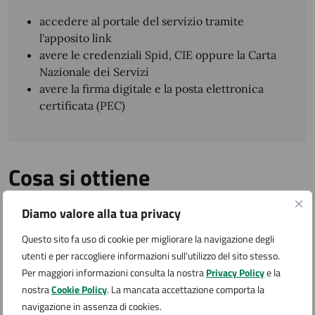
accedere al portale del servizio tramite
l'apposito link
avere le credenziali Spid, CIE oppure la Carta
Nazionale dei Servizi
avere la firma digitale e la posta elettronica
certificata (PEC)
Cosa si ottiene
Rilascio di provvedimento dove previsto o silenzio
Diamo valore alla tua privacy
assenso
Questo sito fa uso di cookie per migliorare la navigazione degli
utenti e per raccogliere informazioni sull'utilizzo del sito stesso.
Tempi e scadenze
Per maggiori informazioni consulta la nostra
Privacy Policy
e la
nostra
Cookie Policy
. La mancata accettazione comporta la
I termini del procedimento sono stabiliti dalla normativa
navigazione in assenza di cookies.