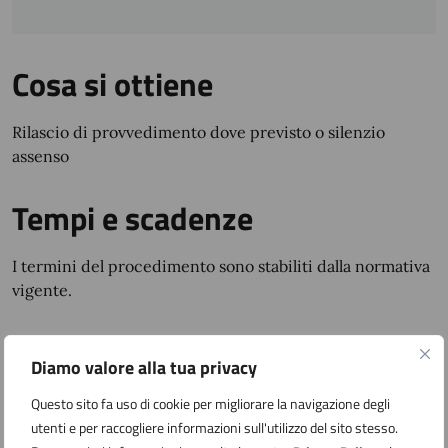
Cosa si ottiene
Rilascio di provvedimento dove previsto o silenzio
assenso
Tempi e scadenze
I termini del procedimento sono stabiliti dalla normativa
vigente.
Quanto costa
Diamo valore alla tua privacy
I costi per avviare l’istanza sono composti da:
Questo sito fa uso di cookie per migliorare la navigazione degli
utenti e per raccogliere informazioni sull'utilizzo del sito stesso.
marca da bollo di valore vigente (ove dovuto);