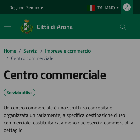
Vai ai contenuti
Vai al footer
Regione Piemonte
ITALIANO
▼
Città di Arona
Home
/
Servizi
/
Imprese e commercio
/
Centro commerciale
Centro commerciale
Servizio attivo
Un centro commerciale è una struttura concepita e
organizzata unitariamente, a specifica destinazione d’uso
commerciale, costituita da almeno due esercizi commerciali al
dettaglio.