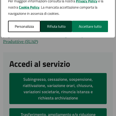
Per maggiori informazioni consulta la nostra
Privacy Policy
e la
diritti SUAP (se richiesti);
nostra
Cookie Policy
. La mancata accettazione comporta la
diritti di istruttoria dei vari Enti coinvolti (se
navigazione in assenza di cookies.
richiesti).
Personalizza
Rifiuta tutto
Accettare tutto
Per informazioni riguardo ai costi e alla modalità di
pagamento vedere la
sezione Pagamenti per le Attività
Produttive (SUAP)
Accedi al servizio
Subingresso, cessazione, sospensione,
riattivazione, variazione orari, chiusura,
variazioni societarie, rinuncia istanza e
richiesta archiviazione
Trasferimento, ampliamento e/o riduzione