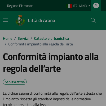
Vai ai contenuti
Vai al footer
Regione Piemonte
ITALIANO
▼
Città di Arona
Home
/
Servizi
/
Catasto e urbanistica
/
Conformità impianto alla regola dell’arte
Conformità impianto alla
regola dell’arte
Servizio attivo
La dichiarazione di conformità alla regola dell’arte attesta che
l'impianto rispetta gli standard imposti dalle normative
tecniche previste dalla legge.