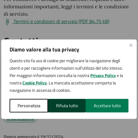
informazioni importanti, leggi i termini e le condizioni
di servizio.
Termini e condizioni di servizio (PDF 84.75 kB)
Contatti
Diamo valore alla tua privacy
Questo sito fa uso di cookie per migliorare la navigazione degli
Ufficio Sportello Unico Edilizia (SUE)
utenti e per raccogliere informazioni sull'utilizzo del sito stesso.
Via San Carlo 2, Arona (NO)
Per maggiori informazioni consulta la nostra
Privacy Policy
e la
nostra
Cookie Policy
. La mancata accettazione comporta la
navigazione in assenza di cookies.
Personalizza
Rifiuta tutto
Accettare tutto
Argomenti:
Urbanizzazione
Pagina aggiornata il 19/12/2024