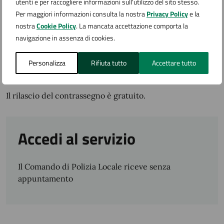
utenti e per raccogliere informazioni sull'utilizzo del sito stesso.
all’ulteriore rilascio. In questo caso, l’ufficio di
Per maggiori informazioni consulta la nostra
Privacy Policy
e la
medicina legale, oltre a verificare il persistere dei
nostra
Cookie Policy
. La mancata accettazione comporta la
requisiti minimi per la concessione, deve anche
navigazione in assenza di cookies.
indicare i tempi di validità del nuovo contrassegno.
Personalizza
Rifiuta tutto
Accettare tutto
Quanto costa
Il rilascio del contrassegno è gratuito.
Accedi al servizio
Il Comando di Polizia Locale riceve senza
appuntamento