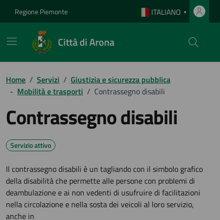
Vai ai contenuti
Vai al footer
Regione Piemonte
ITALIANO
▼
Città di Arona
Home
/
Servizi
/
Giustizia e sicurezza pubblica
-
Mobilità e trasporti
/
Contrassegno disabili
Contrassegno disabili
Servizio attivo
Il contrassegno disabili è un tagliando con il simbolo grafico
della disabilità che permette alle persone con problemi di
deambulazione e ai non vedenti di usufruire di facilitazioni
nella circolazione e nella sosta dei veicoli al loro servizio,
anche in