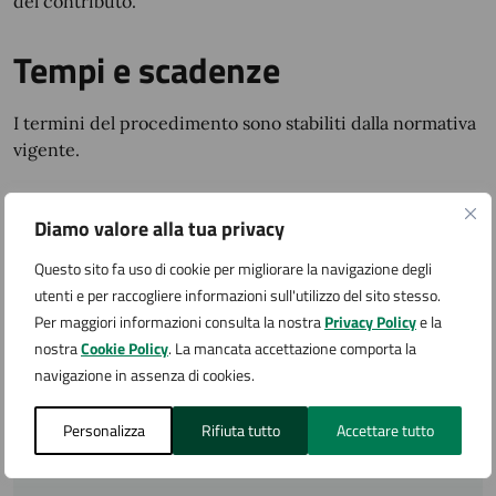
del contributo.
Tempi e scadenze
I termini del procedimento sono stabiliti dalla normativa
vigente.
Quanto costa
Diamo valore alla tua privacy
Questo sito fa uso di cookie per migliorare la navigazione degli
-
utenti e per raccogliere informazioni sull'utilizzo del sito stesso.
Per maggiori informazioni consulta la nostra
Privacy Policy
e la
nostra
Cookie Policy
. La mancata accettazione comporta la
Accedi al servizio
navigazione in assenza di cookies.
E' necessario telefonare per prendere
Personalizza
Rifiuta tutto
Accettare tutto
appuntamento