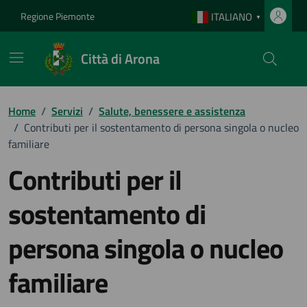
Vai ai contenuti
Vai al footer
Regione Piemonte
ITALIANO
▼
Città di Arona
Home
/
Servizi
/
Salute, benessere e assistenza
/
Contributi per il sostentamento di persona singola o nucleo
familiare
Contributi per il
sostentamento di
persona singola o nucleo
familiare